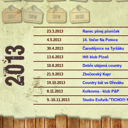
23.3.2013
Ranec plnej písniček
4.5.2013
14.
V
ečer Na Potoce
30.4.2013
Čarodějnice na Tyršáku
13.6.2013
Hifi klub Plzeň
10.8.2013
Dobře utajená country
21.9.2013
Zbečenský Kapr
19.10.2013
Country bál ve Dřeváku
8.11.2013
Kolkovna -
klub P&P
9.-
10.11.2013
Studio ExAvik-
"TICHO!!! 